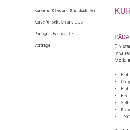
KUR
Kurse für Kitas und Grundschulen
Kurse für Schulen und OGS
Pädagog. Fachkräfte
PÄDA
Vorträge
Ein sta
Inhalt
Module
• Einhe
• Umga
• Einhe
• Resil
• Selbs
• Kom
• Team